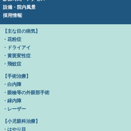
設備・院内風景
採用情報
【主な目の病気】
・花粉症
・ドライアイ
・黄斑変性症
・飛蚊症
【手術治療】
・白内障
・眼瞼等の外眼部手術
・緑内障
・レーザー
【小児眼科治療】
・はやり目