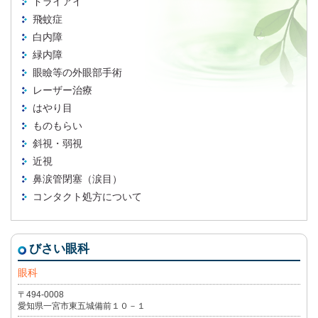
ドライアイ
飛蚊症
白内障
緑内障
眼瞼等の外眼部手術
レーザー治療
はやり目
ものもらい
斜視・弱視
近視
鼻涙管閉塞（涙目）
コンタクト処方について
びさい眼科
眼科
〒494-0008
愛知県一宮市東五城備前１０－１