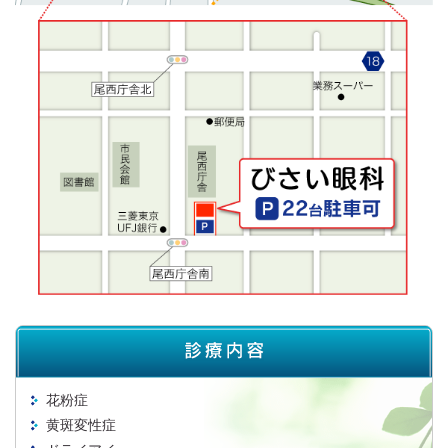
花粉症
黄斑変性症