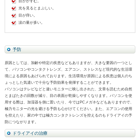
目がかすむ。
光を見るとまぶしい。
目が痒い。
涙の量が多い。
予防
原因としては、加齢や特定の疾患などもありますが、大きな要因の一つとし
て、パソコンやコンタクトレンズ、エアコン、ストレスなど現代的な生活環
境による原因もあげられております。生活環境が原因による疾患は個人のち
ょっとした気遣いで十分な予防効果を発揮することができます。
パソコンはテレビなどと違いモニターに映し出された、文章を読むため自然
とまばたきの回数が減り、目の表面が乾燥しやすくなります。パソコンを使
用する際は、加湿器を側に置いたり、今ではPCメガネなどもありますので、
極力モニターの光を避ける予防も心がけてください。また、エアコンの使用
を控えたり、家の中では極力コンタクトレンズを控えるのもドライアイの予
防につながります。
ドライアイの治療