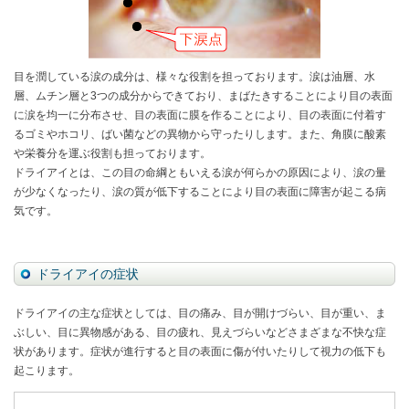
目を潤している涙の成分は、様々な役割を担っております。涙は油層、水
層、ムチン層と3つの成分からできており、まばたきすることにより目の表面
に涙を均一に分布させ、目の表面に膜を作ることにより、目の表面に付着す
るゴミやホコリ、ばい菌などの異物から守ったりします。また、角膜に酸素
や栄養分を運ぶ役割も担っております。
ドライアイとは、この目の命綱ともいえる涙が何らかの原因により、涙の量
が少なくなったり、涙の質が低下することにより目の表面に障害が起こる病
気です。
ドライアイの症状
ドライアイの主な症状としては、目の痛み、目が開けづらい、目が重い、ま
ぶしい、目に異物感がある、目の疲れ、見えづらいなどさまざまな不快な症
状があります。症状が進行すると目の表面に傷が付いたりして視力の低下も
起こります。