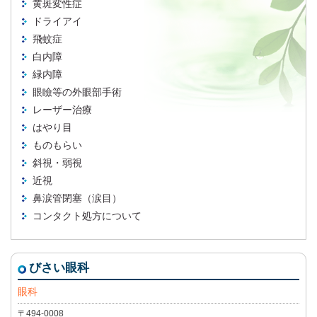
黄斑変性症
ドライアイ
飛蚊症
白内障
緑内障
眼瞼等の外眼部手術
レーザー治療
はやり目
ものもらい
斜視・弱視
近視
鼻涙管閉塞（涙目）
コンタクト処方について
びさい眼科
眼科
〒494-0008