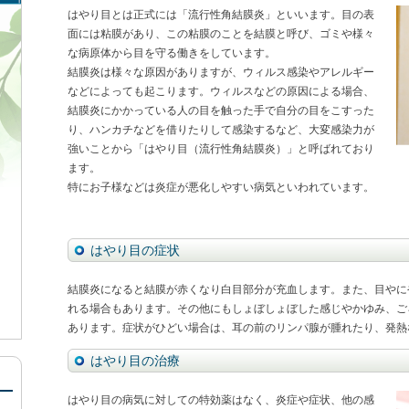
はやり目とは正式には「流行性角結膜炎」といいます。目の表
面には粘膜があり、この粘膜のことを結膜と呼び、ゴミや様々
な病原体から目を守る働きをしています。
結膜炎は様々な原因がありますが、ウィルス感染やアレルギー
などによっても起こります。ウィルスなどの原因による場合、
結膜炎にかかっている人の目を触った手で自分の目をこすった
り、ハンカチなどを借りたりして感染するなど、大変感染力が
強いことから「はやり目（流行性角結膜炎）」と呼ばれており
ます。
特にお子様などは炎症が悪化しやすい病気といわれています。
はやり目の症状
結膜炎になると結膜が赤くなり白目部分が充血します。また、目やに
れる場合もあります。その他にもしょぼしょぼした感じやかゆみ、ご
あります。症状がひどい場合は、耳の前のリンパ腺が腫れたり、発熱
はやり目の治療
はやり目の病気に対しての特効薬はなく、炎症や症状、他の感