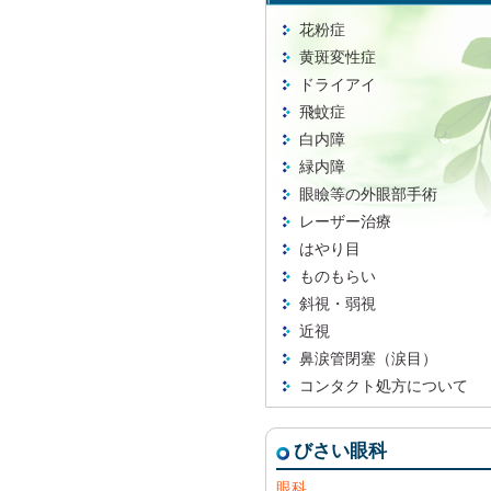
花粉症
黄斑変性症
ドライアイ
飛蚊症
白内障
緑内障
眼瞼等の外眼部手術
レーザー治療
はやり目
ものもらい
斜視・弱視
近視
鼻涙管閉塞（涙目）
コンタクト処方について
びさい眼科
眼科