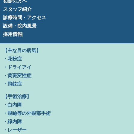
初診の方へ
スタッフ紹介
診療時間・アクセス
設備・院内風景
採用情報
【主な目の病気】
・花粉症
・ドライアイ
・黄斑変性症
・飛蚊症
【手術治療】
・白内障
・眼瞼等の外眼部手術
・緑内障
・レーザー