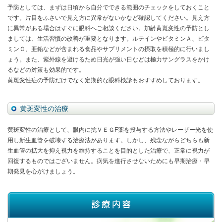
予防としては、まずは日頃から自分でできる範囲のチェックをしておくこと
です。片目をふさいで見え方に異常がないかなど確認してください。見え方
に異常がある場合はすぐに眼科へご相談ください。加齢黄斑変性の予防とし
ましては、生活習慣の改善が重要となります。ルテインやビタミンＡ、ビタ
ミンＣ、亜鉛などが含まれる食品やサプリメントの摂取を積極的に行いまし
ょう。また、紫外線を避けるため日光が強い日などは極力サングラスをかけ
るなどの対策も効果的です。
黄斑変性症の予防だけでなく定期的な眼科検診もおすすめしております。
黄斑変性の治療
黄斑変性の治療として、眼内に抗ＶＥＧF薬を投与する方法やレーザー光を使
用し新生血管を破壊する治療法があります。しかし、残念ながらどちらも新
生血管の拡大を抑え視力を維持することを目的とした治療で、正常に視力が
回復するものではございません。病気を進行させないためにも早期治療・早
期発見を心がけましょう。