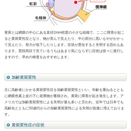
黄斑とは網膜の中心にある直径2mm程度の小さな組織で、ここに障害が起こ
ると黄斑変性症となり、物が歪んで見えたり、中心部分に黒いもやがかかっ
て見えたり、視力が低下したりします。症状が悪化すると失明する恐れもあ
ります。普段両目で見ているうちはあまり気にならずに症状は徐々に進行し
ますので、早めの検査をおすすめします。
加齢黄斑変性
主に高齢者にかかる黄斑変性症を加齢黄斑変性といい、年齢を重ねるととも
に網膜色素上皮の下に老廃物が蓄積され、黄斑に障害が起き発生します。ア
メリカでは加齢黄斑変性による失明が最も多いと言われ、近年では日本でも
高齢化とともに50歳代からの加齢黄斑変性による失明が急激に増えておりま
す。
黄斑変性症の症状