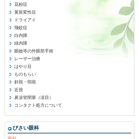
花粉症
黄斑変性症
ドライアイ
飛蚊症
白内障
緑内障
眼瞼等の外眼部手術
レーザー治療
はやり目
ものもらい
斜視・弱視
近視
鼻涙管閉塞（涙目）
コンタクト処方について
びさい眼科
眼科